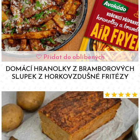
Přidat do oblíbených
favorite
DOMÁCÍ HRANOLKY Z BRAMBOROVÝCH
SLUPEK Z HORKOVZDUŠNÉ FRITÉZY
star
star
star
star
star