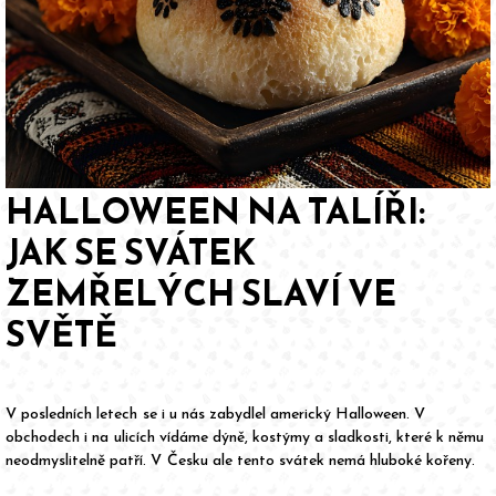
HALLOWEEN NA TALÍŘI:
JAK SE SVÁTEK
ZEMŘELÝCH SLAVÍ VE
SVĚTĚ
V posledních letech se i u nás zabydlel americký Halloween. V
obchodech i na ulicích vídáme dýně, kostýmy a sladkosti, které k němu
neodmyslitelně patří. V Česku ale tento svátek nemá hluboké kořeny.