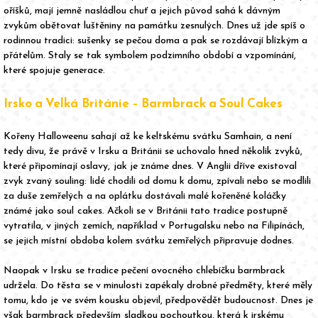
oříšků, mají jemně nasládlou chuť a jejich původ sahá k dávným
zvykům obětovat luštěniny na památku zesnulých. Dnes už jde spíš o
rodinnou tradici: sušenky se pečou doma a pak se rozdávají blízkým a
přátelům. Staly se tak symbolem podzimního období a vzpomínání,
které spojuje generace.
Irsko a Velká Británie – Barmbrack a Soul Cakes
Kořeny Halloweenu sahají až ke keltskému svátku Samhain, a není
tedy divu, že právě v Irsku a Británii se uchovalo hned několik zvyků,
které připomínají oslavy, jak je známe dnes. V Anglii dříve existoval
zvyk zvaný souling: lidé chodili od domu k domu, zpívali nebo se modlili
za duše zemřelých a na oplátku dostávali malé kořeněné koláčky
známé jako soul cakes. Ačkoli se v Británii tato tradice postupně
vytratila, v jiných zemích, například v Portugalsku nebo na Filipínách,
se jejich místní obdoba kolem svátku zemřelých připravuje dodnes.
Naopak v Irsku se tradice pečení ovocného chlebíčku barmbrack
udržela. Do těsta se v minulosti zapékaly drobné předměty, které měly
tomu, kdo je ve svém kousku objevil, předpovědět budoucnost. Dnes je
však barmbrack především sladkou pochoutkou, která k irskému