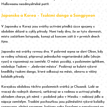
Halloweenu neodmyslitelně patří.
Japonsko a Korea – Tsukimi dango a Songpyeon
V Japonsku a Koreji jsou svátky uctívání předků úzce spojeny s
obdobím sklizně a cykly přírody. Není tedy divu, že se tyto slavnosti,
místo začátkem listopadu, konají už koncem září či v prvních dnech
října.
Japonsko má svátky rovnou dva. V polovině srpna se slaví Obon, kdy
se rodiny scházejí, připravují jednoduchá vegetariánská jídla (shojin
ryori) a vzpomínají na zemřelé. O měsíc později, s podzimním úplňkem,
následuje Tsukimi — „sledování měsíce“. Podávají se kulaté rýžové
knedlíčky tsukimi dango, které odkazují na měsíc, obnovu a věčný
koloběh přírody.
Korejskou obdobou těchto podzimních svátků je Chuseok. Lidé se
vracejí do rodných domovů, setkávají se s rodinou a uctívají předky
obřadem charye, při němž — podobně jako v Mexiku — nabízejí jídlo a
nápoje zemřelým. Tradiční pochoutkou jsou půlměsíčité rýžové koláčky
songpyeon, plněné sezamem, kaštany nebo fazolemi a napařované na