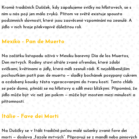
Kromě tradičních Dušiček, kdy zapalujeme svíčky na hřbitovech, se s
ním u nás pojí jen málo zvyků. Přitom ve světě existuje spousta
podzimních slavností, které jsou zasvěcené vzpomínání na zesnulé. A
jídlo v nich hraje překvapivě důležitou roli.
Mexiko – Pan de Muerto
Na začátku listopadu ožívá v Mexiku barevný Día de los Muertos,
Den mrtvých. Rodiny staví oltáře zvané ofrendas, které zdobí
svíčkami, květinami a jídly, která měli zesnulí rádi. K nejoblíbenějším
pochoutkám patří pan de muerto — sladký bochánek posypaný cukrem
a ozdobený kousky těsta vypracovanými do tvaru kostí. Tento chléb
se peče doma, přináší se na hřbitovy a sdílí mezi blízkými. Připomíná, že
jídlo může být víc než jen pokrm — může být mostem mezi minulostí a
přítomností.
Itálie – Fave dei Morti
Na Dušičky se v Itálii tradičně pečou malé sušenky zvané fave dei
morti — doslova „fazole mrtvých“. Připravují se z mandlí nebo piniových