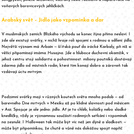
voňavých borovicových jehličkách.
Arabský svět – Jídlo jako vzpomínka a dar
V muslimských zemích Blízkého východu se konec října přímo neslaví. I
zde ale existují svátky, v nichž hraje roli spojení s rodinou a sdílení jídla.
Největší význam má Arbaín — ší‘itská pouť do irácké Karbaly, při níž si
věřící připomínají imáma Husajna. Jde o hluboce duchovní okamžik, v
jehož centru stojí solidarita a pohostinnost: miliony poutníků dostávají
zdarma jídlo od místních rodin, které tím konají dobro a zároveň tak
vzdávají úctu mrtvým.
Podzimní svátky mají v různých koutech světa mnoho podob — od
barevného Dne mrtvých v Mexiku až po klidné slavnosti pod měsícem
v Asii. Spojuje je ale jedno: jídlo. Ať je to chléb, koláčky nebo sladké
knedlíčky, vždy je významnou součástí rodinných setkání i vzpomínek
na zesnulé. I Halloween tak může být víc než jen dýně a sladkosti —
může být připomínkou, že chutě a vůně nás dokážou spojit napříč