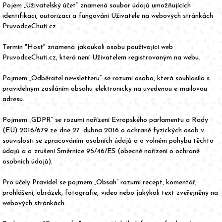
Pojem „Uživatelský účet“ znamená soubor údajů umožňujících
identifikaci, autorizaci a fungování Uživatele na webových stránkách
PruvodceChuti.cz.
Termín "Host" znamená jakoukoli osobu používající web
PruvodceChuti.cz, která není Uživatelem registrovaným na webu.
Pojmem „Odběratel newsletteru“ se rozumí osoba, která souhlasila s
pravidelným zasíláním obsahu elektronicky na uvedenou e-mailovou
adresu.
Pojmem „GDPR“ se rozumí nařízení Evropského parlamentu a Rady
(EU) 2016/679 ze dne 27. dubna 2016 o ochraně fyzických osob v
souvislosti se zpracováním osobních údajů a o volném pohybu těchto
údajů a o zrušení Směrnice 95/46/ES (obecné nařízení o ochraně
osobních údajů).
Pro účely Pravidel se pojmem „Obsah“ rozumí recept, komentář,
prohlášení, obrázek, fotografie, video nebo jakýkoli text zveřejněný na
webových stránkách.