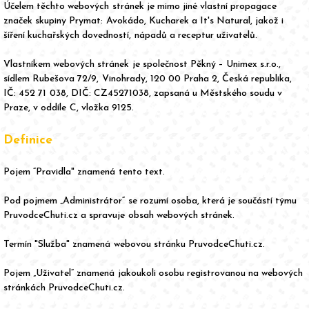
Účelem těchto webových stránek je mimo jiné vlastní propagace
značek skupiny Prymat: Avokádo, Kucharek a It's Natural, jakož i
šíření kuchařských dovedností, nápadů a receptur uživatelů.
Vlastníkem webových stránek je společnost Pěkný – Unimex s.r.o.,
sídlem Rubešova 72/9, Vinohrady, 120 00 Praha 2, Česká republika,
IČ: 452 71 038, DIČ: CZ45271038, zapsaná u Městského soudu v
Praze, v oddíle C, vložka 9125.
Definice
Pojem “Pravidla" znamená tento text.
Pod pojmem „Administrátor“ se rozumí osoba, která je součástí týmu
PruvodceChuti.cz a spravuje obsah webových stránek.
Termín "Služba" znamená webovou stránku PruvodceChuti.cz.
Pojem „Uživatel“ znamená jakoukoli osobu registrovanou na webových
stránkách PruvodceChuti.cz.