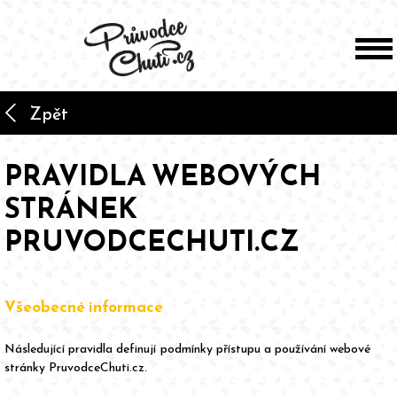
arrow_back_ios
Zpět
PRAVIDLA WEBOVÝCH
STRÁNEK
PRUVODCECHUTI.CZ
Všeobecné informace
Následující pravidla definují podmínky přístupu a používání webové
stránky PruvodceChuti.cz.