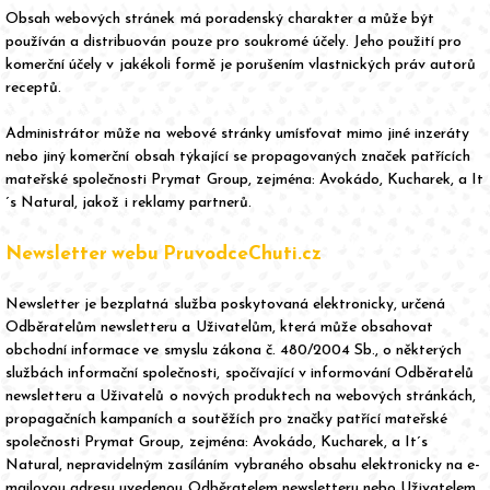
Obsah webových stránek má poradenský charakter a může být
používán a distribuován pouze pro soukromé účely. Jeho použití pro
komerční účely v jakékoli formě je porušením vlastnických práv autorů
receptů.
Administrátor může na webové stránky umísťovat mimo jiné inzeráty
nebo jiný komerční obsah týkající se propagovaných značek patřících
mateřské společnosti Prymat Group, zejména: Avokádo, Kucharek, a It
´s Natural, jakož i reklamy partnerů.
Newsletter webu PruvodceChuti.cz
Newsletter je bezplatná služba poskytovaná elektronicky, určená
Odběratelům newsletteru a Uživatelům, která může obsahovat
obchodní informace ve smyslu zákona č. 480/2004 Sb., o některých
službách informační společnosti, spočívající v informování Odběratelů
newsletteru a Uživatelů o nových produktech na webových stránkách,
propagačních kampaních a soutěžích pro značky patřící mateřské
společnosti Prymat Group, zejména: Avokádo, Kucharek, a It´s
Natural, nepravidelným zasíláním vybraného obsahu elektronicky na e-
mailovou adresu uvedenou Odběratelem newsletteru nebo Uživatelem.