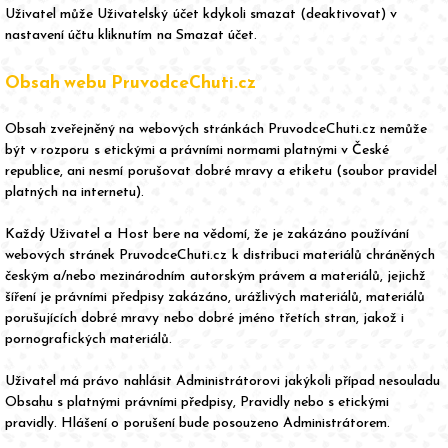
Uživatel může Uživatelský účet kdykoli smazat (deaktivovat) v
nastavení účtu kliknutím na Smazat účet.
Obsah webu PruvodceChuti.cz
Obsah zveřejněný na webových stránkách PruvodceChuti.cz nemůže
být v rozporu s etickými a právními normami platnými v České
republice, ani nesmí porušovat dobré mravy a etiketu (soubor pravidel
platných na internetu).
Každý Uživatel a Host bere na vědomí, že je zakázáno používání
webových stránek PruvodceChuti.cz k distribuci materiálů chráněných
českým a/nebo mezinárodním autorským právem a materiálů, jejichž
šíření je právními předpisy zakázáno, urážlivých materiálů, materiálů
porušujících dobré mravy nebo dobré jméno třetích stran, jakož i
pornografických materiálů.
Uživatel má právo nahlásit Administrátorovi jakýkoli případ nesouladu
Obsahu s platnými právními předpisy, Pravidly nebo s etickými
pravidly. Hlášení o porušení bude posouzeno Administrátorem.