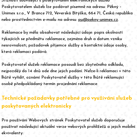
Stížnosti související s poskytováním elektronických služeb
Poskytovatelem služeb lze podávat písemně na adresu: Pěkný –
Unimex s.r.o., V Brance 712, Veverská Bítýška, 664 71, Česká republika
nebo prostřednictvím e-mailu na adresu:
pu@pekny-unimex.cz
.
Reklamace by měla obsahovat následující údaje: popis okolností
týkajících se předmětu reklamace, zejména druh a datum vzniku
nesrovnalosti, požadavek příjemce služby a kontaktní údaje osoby,
která reklamaci podává.
Poskytovatel služeb reklamace posoudí bez zbytečného odkladu,
nejpozději do 14 dnů ode dne jejich podání. Nelze-li reklamaci v této
lhůtě vyřídit, oznámí Poskytovatel služby v této lhůtě reklamující
osobě předpokládaný termín projednání reklamace.
Technické požadavky potřebné pro využívání služeb
poskytovaných elektronicky
Pro používání Webových stránek Poskytovatel služeb doporučuje
používat následující aktuální verze webových prohlížečů a jejich mobilní
ekvivalenty: