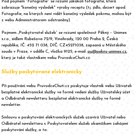
Pod pojmem "Fotografie" se rozumí jakákoli fotografie, která
zobrazuje "konečný výsledek" výroby receptu (tj. jídlo, dezert apod.
Fotografie, na kterých není vidět konečný výsledek pokrmu, mohou být
z webu Administrátorem odstraněny).
Pojmem „Poskytovatel služeb“ se rozumí společnost Pěkný – Unimex
s.r.o., sídlem Rubešova 72/9, Vinohrady, 120 00 Praha 2, Česká
republika, IČ: 452 71 038, DIČ: CZ45271038, zapsaná u Městského
soudu v Praze, v oddíle C, vložka 9125, e-mail:
pu@pekny-unimex.cz
,
který je také vlastníkem webu PruvodceChuti.cz.
Služby poskytované elektronicky
Při používání webu PruvodceChuti.cz poskytuje vlastník webu Uživateli
bezplatné elektronické služby ve formě vedení služby Uživatelský účet
a Odběrateli newsletteru bezplatné elektronické služby ve formě
newsletter.
Smlouvu o poskytování elektronických služeb uzavírá Uživatel nebo
Odběratel newsletteru s Poskytovatelem služeb okamžikem zahájení
poskytování služby, a to: