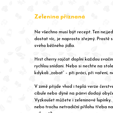
Zelenina přiznaná
Ne všechno musí být recept. Ten nejjedn
dostat víc, je naprosto zřejmý. Prostě 
svého běžného jídla.
Hrst cherry rajčat doplní každou svačin
rychlou snídani. Nebo si nechte na sto
kdykoli „zobat“ – při práci, při vaření, 
V zimě přijde vhod i teplá verze čerstv
cibule nebo dýně na pánvi dodají obyčej
Vyzkoušet můžete i zeleninové lupínky
nebo trochu netradiční přílohu třeba na