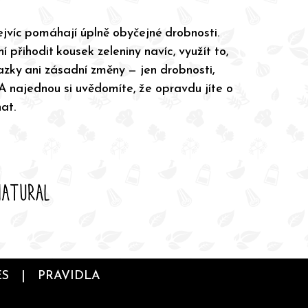
ejvíc pomáhají úplně obyčejné drobnosti.
í přihodit kousek zeleniny navíc, využít to,
zky ani zásadní změny — jen drobnosti,
 A najednou si uvědomíte, že opravdu jíte o
at.
ES
|
PRAVIDLA