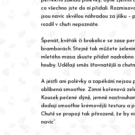
co všechno jste do ní přidali. Rozmixo
jsou navíc skvělou náhradou za jíšku – 
rozdíl v chuti nepoznáte.
Špenát, květák či brokolice se zase pe
bramborách. Stejně tak můžete zeleni
mletého masa zkuste přidat nadrobno
houby. Udělají směs šťavnatější a chutně
A jestli ani polévky a zapékání nejsou 
oblíbená smoothie. Zimní kořenová zel
Kousek pečené dýně, jemně nastrouhan
dodají smoothie krémovější texturu a pl
Chutě se propojí tak přirozeně, že by n
navíc“.