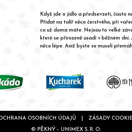
Když jde o jídlo a předsevzetí, často n
Přidat na talíř něco čerstvého, při vařen
co už doma máte. Nejsou to velké záva
které se přirozeně usadí v běžném dni.
něco lépe. Aniž byste se museli přemáh
OCHRANA OSOBNÍCH ÚDAJŮ
|
ZÁSADY COOKI
© PĚKNÝ – UNIMEX S. R. O.