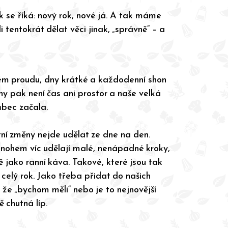
 se říká: nový rok, nové já. A tak máme
 tentokrát dělat věci jinak, „správně“ – a
ném proudu, dny krátké a každodenní shon
ny pak není čas ani prostor a naše velká
ůbec začala.
tní změny nejde udělat ze dne na den.
nohem víc udělají malé, nenápadné kroky,
 jako ranní káva. Takové, které jsou tak
celý rok. Jako třeba přidat do našich
, že „bychom měli“ nebo je to nejnovější
ě chutná líp.