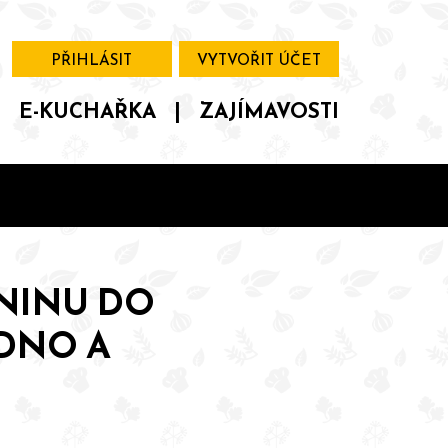
PŘIHLÁSIT
VYTVOŘIT ÚČET
|
E-KUCHAŘKA
|
ZAJÍMAVOSTI
ENINU DO
DNO A