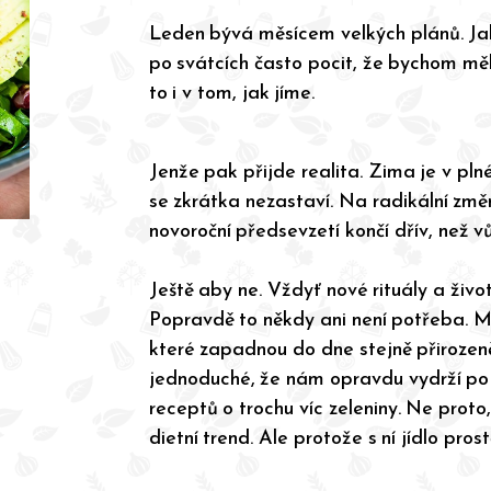
Leden bývá měsícem velkých plánů. Jak
po svátcích často pocit, že bychom měli
to i v tom, jak jíme.
Jenže pak přijde realita. Zima je v pl
se zkrátka nezastaví. Na radikální změ
novoroční předsevzetí končí dřív, než v
Ještě aby ne. Vždyť nové rituály a živo
Popravdě to někdy ani není potřeba. M
které zapadnou do dne stejně přirozeně
jednoduché, že nám opravdu vydrží po 
receptů o trochu víc zeleniny. Ne proto
dietní trend. Ale protože s ní jídlo prost