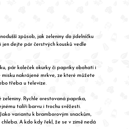
odušší způsob, jak zeleniny do jídelníčku
si jen dejte pár čerstvých kousků vedle
ku, pár koleček okurky či papriky obohatí i
le misku nakrájené mrkve, ze které můžete
nebo třeba u televize.
é zeleniny. Rychle orestovaná paprika,
nému talíři barvu i trochu svěžesti.
. Jako variantu k bramborovým snackům,
 chleba. A kdo kdy řekl, že se v zimě nedá