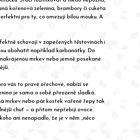
vaná kořenová zelenina, brambory či cuketa
perfektní pro ty, co omezují bílou mouku. A
rfektně schovají v zapečených těstovinách i
nou obohatit například karbanátky. Do
 nakrájenou mrkev nebo jemně posekané
jší.
pro vás to pravé ořechové, nabízí se
enina je sama o sobě přirozeně sladká.
á mrkev nebo pár kostek vařené řepy tak
nější chuť — a přitom nepřebijí ovoce.
ikoho ani nenapadlo, že je v něm „něco