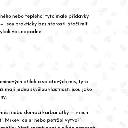
vného nebo teplého, tyto malé přídavky
— jsou prakticky bez starostí. Stačí mít
kdykoli vás napadne.
eninových příloh a salátových mís, tyto
tiž mají jednu skvělou vlastnost: jsou jako
ny.
směsi nebo domácí karbanátky — v nich
tí. Mrkev, celer nebo petržel vytvoří
omáčku. Stačí rozmixovat a nikdo nepozná,