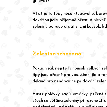
grilovat?
Ať už je to tedy něco křupavého, bare
dokážou jídla příjemně oživit. A hlavně 
zeleninu po ruce a dát si z ní kousek, 
Zelenina schovaná
Pokud však nejste fanoušek velkých zel
tipy jsou přesně pro vás. Zimní jídla to
dělaná pro nenápadné přidávání zeleni
Husté polévky, ragú, omáčky, pečené 
všech se většina zeleniny přirozeně ztra
perfektní základ polévky, dýně zjemní 