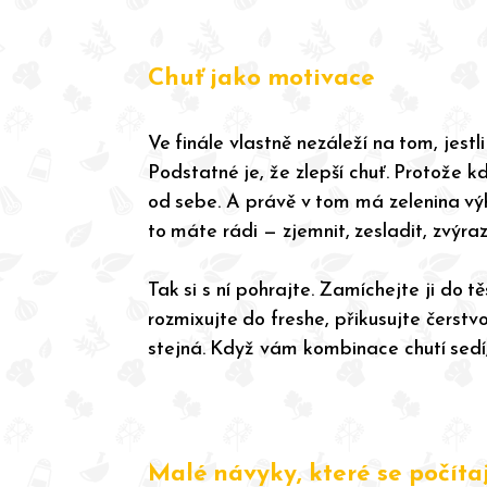
Chuť jako motivace
Ve finále vlastně nezáleží na tom, jestli 
Podstatné je, že zlepší chuť. Protože 
od sebe. A právě v tom má zelenina výh
to máte rádi — zjemnit, zesladit, zvýrazn
Tak si s ní pohrajte. Zamíchejte ji do t
rozmixujte do freshe, přikusujte čerstvo
stejná. Když vám kombinace chutí sedí, 
Malé návyky, které se počítaj