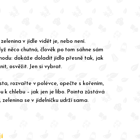
zelenina v jídle vidět je, nebo není.
když něco chutná, člověk po tom sáhne sám
odu: dokáže doladit jídlo přesně tak, jak
it, osvěžit. Jen si vybrat.
ěsta, rozvařte v polévce, opečte s kořením,
u k chlebu – jak jen je libo. Pointa zůstává
zelenina se v jídelníčku udrží sama.
í