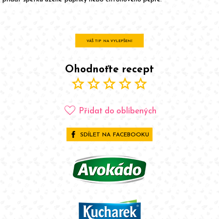
VÁŠ TIP NA VYLEPŠENÍ
Ohodnoťte recept
star
star
star
star
star
favorite
Přidat do oblíbených
SDÍLET NA FACEBOOKU