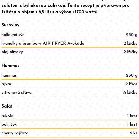
salátem s bylinkovou zálivkou. Tento recept je připraven pro
fritézu o objemu 6,5 litru a výkonu 1700 wattů.
Suroviny
halloumi sýr
250 g
hranolky a brambory AIR FRYER Avokádo
2 lžičky
olej olivový
2 lžičky
Hummus
hummus
250 g
ajvar
2 lžíce
citrónová šťáva
½ lžičky
Salát
rukola
1 hrst
polníček
1 hrst
cherry rajčata
6 ks