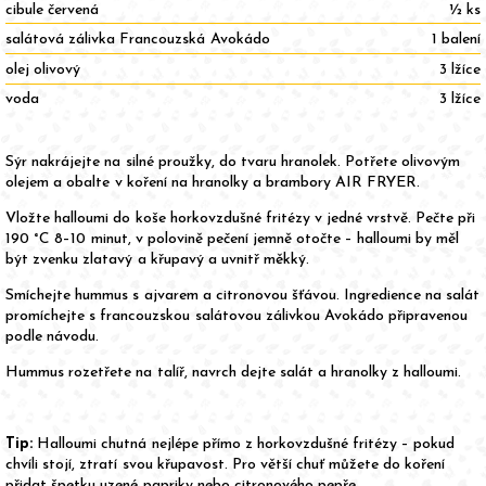
cibule červená
½ ks
salátová zálivka Francouzská Avokádo
1 balení
olej olivový
3 lžíce
voda
3 lžíce
Sýr nakrájejte na silné proužky, do tvaru hranolek. Potřete olivovým
olejem a obalte v koření na hranolky a brambory AIR FRYER.
Vložte halloumi do koše horkovzdušné fritézy v jedné vrstvě. Pečte při
190 °C 8–10 minut, v polovině pečení jemně otočte – halloumi by měl
být zvenku zlatavý a křupavý a uvnitř měkký.
Smíchejte hummus s ajvarem a citronovou šťávou. Ingredience na salát
promíchejte s francouzskou salátovou zálivkou Avokádo připravenou
podle návodu.
Hummus rozetřete na talíř, navrch dejte salát a hranolky z halloumi.
Tip:
Halloumi chutná nejlépe přímo z horkovzdušné fritézy – pokud
chvíli stojí, ztratí svou křupavost. Pro větší chuť můžete do koření
přidat špetku uzené papriky nebo citronového pepře.