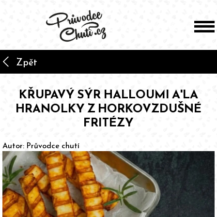
arrow_back_ios
Zpět
KŘUPAVÝ SÝR HALLOUMI A'LA
HRANOLKY Z HORKOVZDUŠNÉ
FRITÉZY
Autor:
Průvodce chutí