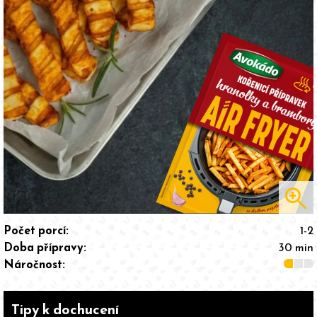
zoom_in
Počet porcí:
1-2
Doba přípravy:
30 min
Náročnost:
Tipy k dochucení