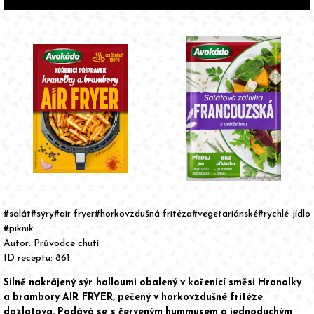
Item
1
of
#salát
#sýry
#air fryer
#horkovzdušná fritéza
#vegetariánské
#rychlé jídlo
2
#piknik
Autor:
Průvodce chutí
ID receptu: 861
Silně nakrájený sýr halloumi obalený v kořenicí směsi Hranolky
a brambory AIR FRYER, pečený v horkovzdušné fritéze
dozlatova. Podává se s červeným hummusem a jednoduchým