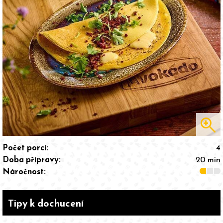
zoom_in
Počet porcí:
4
Doba přípravy:
20 min
Náročnost:
Tipy k dochucení