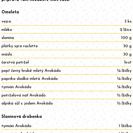
Omeleta
vejce
3 ks
mléko
2 lžíce
slanina
100 g
plátky sýra raclette
30 g
máslo
30 g
čerstvá petržel
hrst
pepř černý hrubě mletý Avokádo
¼ lžičky
paprika sladká mletá Avokádo
¼ lžičky
tymián Avokádo
¼ lžičky
petrželová nať Avokádo
½ lžičky
alpská sůl s jodem Avokádo
½ lžičky
Slaninová drobenka
tymián Avokádo
1 lžička