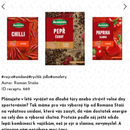
arrow_back_ios
arrow_forward_ios
Item
1
of
#vejce
#snídaně
#rychlé jídlo
#omelety
7
Autor:
Roman Staša
ID receptu: 669
Plánujete v létě vyrážet na dlouhé túry anebo strávit volné dny
sportováním? Tak máme pro vás výborný tip od Romana Staši
na vydatnou snídani, která vás zasytí, dá vám dostatek energie
na celý den a výborně chutná. Protože podle něj ještě nikdo
lepší kombinaci k vajíčkům, než je sýr a slanina, nevymyslel. A
příprava vám nezabere moc času.