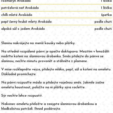
rozmarýn Avokádo
1 lžička
petrželová nať Avokádo
1 lžička
chilli mleté Avokádo
špetka
pepř černý hrubě mletý Avokádo
podle chuti
alpská sůl s jodem Avokádo
podle chuti
Slaninu nakrájejte na menší kousky nebo plátky.
Na středně rozpálené pánvi je opečte dokřupava. Mezitím v hmoždíři
nadrťte koření na slaninovou drobenku. Směs přidejte do pánve se
slaninou, nechte minutu provonět a stáhněte z plamene.
V míse rozklepněte vejce, přidejte mléko, pepř, sůl a koření na omeletu.
Důkladně promíchejte.
Na pánvi rozpusťte máslo a přidejte vaječnou směs. Jakmile začne
omeleta houstnout, položte na ni plátky sýra raclette.
Sýr nechte lehce rozpustit.
Nakonec omeletu přeložte a zasypte slaninovou drobenkou a
hladkolistou petrželí. Ihned podávejte.