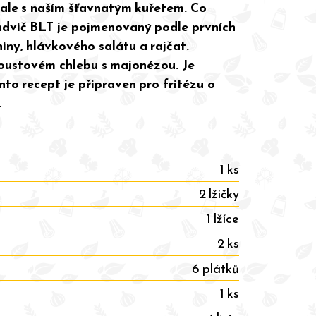
 ale s naším šťavnatým kuřetem. Co
dvič BLT je pojmenovaný podle prvních
niny, hlávkového salátu a rajčat.
oustovém chlebu s majonézou. Je
nto recept je připraven pro fritézu o
.
1 ks
2 lžičky
1 lžíce
2 ks
6 plátků
1 ks