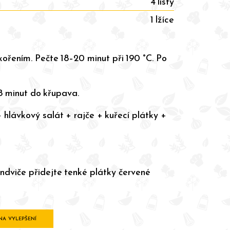
4 listy
1 lžíce
ořením. Pečte 18–20 minut při 190 °C. Po
-8 minut do křupava.
hlávkový salát + rajče + kuřecí plátky +
endviče přidejte tenké plátky červené
 NA VYLEPŠENÍ