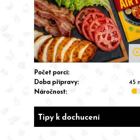
zoom
Počet porcí:
Doba přípravy:
45 
Náročnost:
Tipy k dochucení