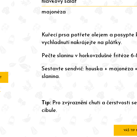
hlávkový salát
majonéza
Kuřecí prsa potřete olejem a posypte k
vychladnutí nakrájejte na plátky.
Pečte slaninu v horkovzdušné fritéze 6
Sestavte sendvič: houska + majonéza + 
slanina.
T
r
Tip:
Pro zvýraznění chuti a čerstvosti s
cibule.
VÁŠ TIP