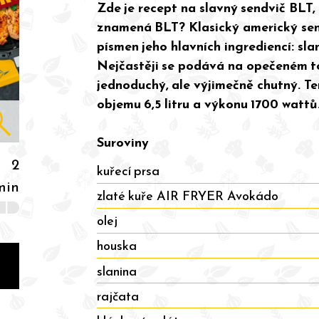
Zde je recept na slavný sendvič BLT,
znamená BLT? Klasický americký sen
písmen jeho hlavních ingrediencí: sla
Nejčastěji se podává na opečeném t
jednoduchý, ale výjimečně chutný. Te
objemu 6,5 litru a výkonu 1700 wattů
_in
Suroviny
2
kuřecí prsa
min
zlaté kuře AIR FRYER Avokádo
olej
houska
slanina
rajčata