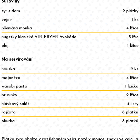
Suroviny
sýr eidam
2 plátky
vejce
1 ks
pšeničná mouka
4 lžíce
nugetky klasické AIR FRYER Avokádo
5 lžic
olej
1 lžíce
Na servírování
houska
2 ks
majonéza
4 lžíce
wasabi pasta
1 lžička
brusinky
2 lžíce
hlávkový salát
4 listy
rajčata
6 plátků
okurka
8 plátků
Plátky sýra obalte v rozšlehaném vejci, poté v mouce, znovu ve vejci, a