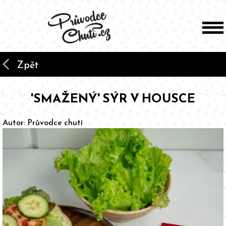
arrow_back_ios
Zpět
'SMAŽENÝ' SÝR V HOUSCE
Autor:
Průvodce chutí