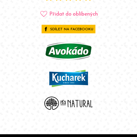
favorite
Přidat do oblíbených
SDÍLET NA FACEBOOKU