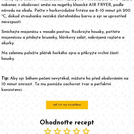
nakonec v obalovací směsi na nugetky klasické AIR FRYER, podle
návodu na obalu. Pečte v horkovzdušné fritéze asi 8–10 minut při 200
°C, dokud strouhanka nezíská zlatohnědou barvu a sýr se uprostřed
nerozpustí.
Smíchejte majonézu s wasabi pastou. Rozkrojte housky, potřete
majonézou a přidejte brusinky, hlávkový salát, nakrájená rajčata a
okurky.
Na zeleninu položte plátek horkého sýra a přikryjte vrchní částí
housky.
Tip:
Aby sýr během pečení nevytékal, můžete ho před obalováním na
10 minut zmrazit. To mu pomůže zachovat tvar a perfektní
konzistenci.
VÁŠ TIP NA VYLEPŠENÍ
Ohodnoťte recept
star
star
star
star
star