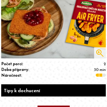
zoom_in
Počet porcí:
2
Doba přípravy:
30 min
Náročnost:
Tipy k dochucení