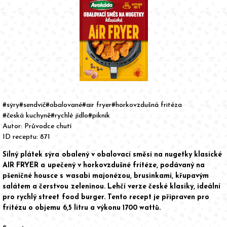
Item
1
of
#sýry
#sendvič
#obalované
#air fryer
#horkovzdušná fritéza
1
#česká kuchyně
#rychlé jídlo
#piknik
Autor:
Průvodce chutí
ID receptu: 871
Silný plátek sýra obalený v obalovací směsi na nugetky klasické
AIR FRYER a upečený v horkovzdušné fritéze, podávaný na
pšeničné housce s wasabi majonézou, brusinkami, křupavým
salátem a čerstvou zeleninou. Lehčí verze české klasiky, ideální
pro rychlý street food burger. Tento recept je připraven pro
fritézu o objemu 6,5 litru a výkonu 1700 wattů.