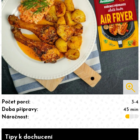
zoom_in
Počet porcí:
3-4
Doba přípravy:
45 min
Náročnost:
Tipy k dochucení