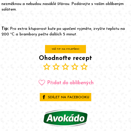
nezměknou a nebudou nasáklé šťávou. Podávejte s vaším oblíbeným
salátem.
Tip:
Pro extra křupavost kuře po upečení vyjměte, zvyšte teplotu na
200 °C a brambory pečte dalších 5 minut.
VÁŠ TIP NA VYLEPŠENÍ
Ohodnoťte recept
star
star
star
star
star
favorite
Přidat do oblíbených
SDÍLET NA FACEBOOKU