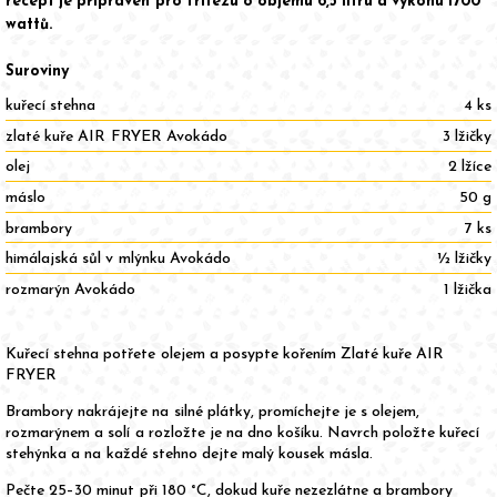
recept je připraven pro fritézu o objemu 6,5 litru a výkonu 1700
wattů.
Suroviny
kuřecí stehna
4 ks
zlaté kuře AIR FRYER Avokádo
3 lžičky
olej
2 lžíce
máslo
50 g
brambory
7 ks
himálajská sůl v mlýnku Avokádo
½ lžičky
rozmarýn Avokádo
1 lžička
Kuřecí stehna potřete olejem a posypte kořením Zlaté kuře AIR
FRYER
Brambory nakrájejte na silné plátky, promíchejte je s olejem,
rozmarýnem a solí a rozložte je na dno košíku. Navrch položte kuřecí
stehýnka a na každé stehno dejte malý kousek másla.
Pečte 25–30 minut při 180 °C, dokud kuře nezezlátne a brambory