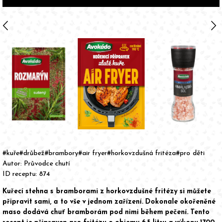
arrow_back_ios
arrow_forward_ios
Item
1
of
#kuře
#drůbež
#brambory
#air fryer
#horkovzdušná fritéza
#pro děti
3
Autor:
Průvodce chutí
ID receptu: 874
Kuřecí stehna s bramborami z horkovzdušné fritézy si můžete
připravit sami, a to vše v jednom zařízení. Dokonale okořeněné
maso dodává chuť bramborám pod nimi během pečení. Tento