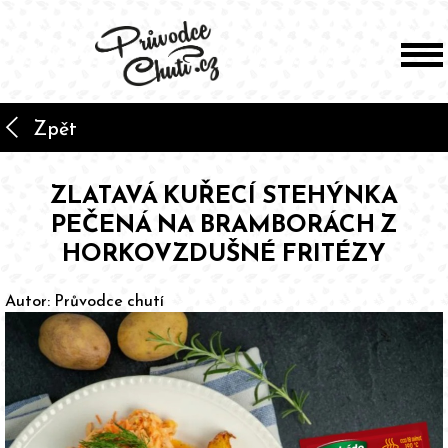
arrow_back_ios
Zpět
ZLATAVÁ KUŘECÍ STEHÝNKA
PEČENÁ NA BRAMBORÁCH Z
HORKOVZDUŠNÉ FRITÉZY
Autor:
Průvodce chutí