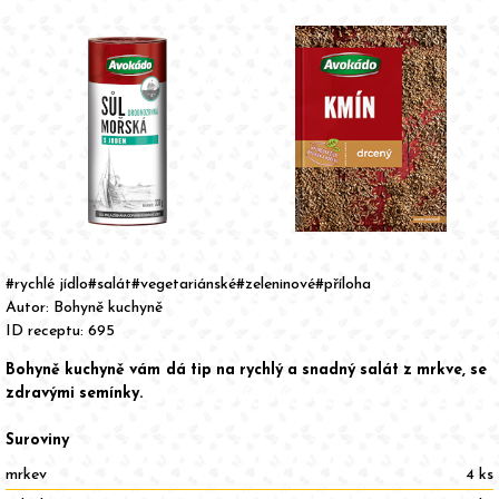
Item
1
of
#rychlé jídlo
#salát
#vegetariánské
#zeleninové
#příloha
2
Autor:
Bohyně kuchyně
ID receptu: 695
Bohyně kuchyně vám dá tip na rychlý a snadný salát z mrkve, se
zdravými semínky.
Suroviny
mrkev
4 ks