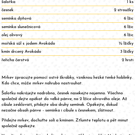
šalotka
1 ks
česnek
2 stroužky
semínka dýňová
6 lžic
semínka slunečnicová
6 lžic
olej olivový
6 lžic
mořská sůl s jodem Avokádo
½ lžičky
kmín drcený Avokádo
3 lžičky
řeřicha čerstvá
2 hrsti
Mrkev zpracujte pomocí ostré škrabky, vzniknou hezké tenké hoblinky.
Kdo chce, může mrkev nahrubo nastrouhat.
Šalotku nakrájejte nadrobno, česnek nasekejte najemno. Všechno
společně dejte opékat do velké pánve, na 2 lžíce olivového oleje. Až
cibule zesklovatí, přidejte oba druhy semínek. Opékejte, dokud
nezačne obsah pánve - semínka i cibule s česnekem, zlátnout.
Přidejte mrkev, dochuťte solí a kmínem. Ztlumte teplotu a pět minut
společně opékejte.