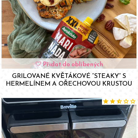
Přidat do oblíbených
favorite
GRILOVANÉ KVĚTÁKOVÉ “STEAKY” S
HERMELÍNEM A OŘECHOVOU KRUSTOU
star
star
star_half
star
star