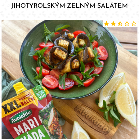
JIHOTYROLSKÝM ZELNÝM SALÁTEM
star
star
star_half
star
star