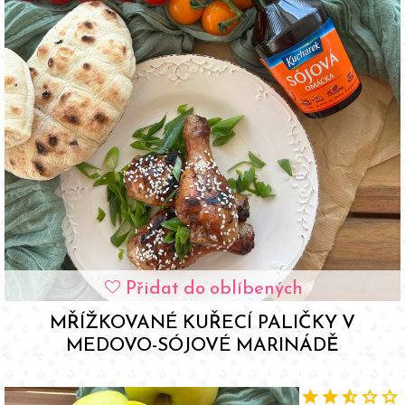
Přidat do oblíbených
favorite
MŘÍŽKOVANÉ KUŘECÍ PALIČKY V
MEDOVO-SÓJOVÉ MARINÁDĚ
star
star
star_half
star
star