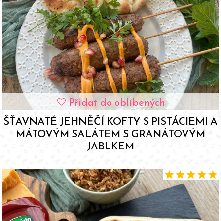
Přidat do oblíbených
favorite
ŠŤAVNATÉ JEHNĚČÍ KOFTY S PISTÁCIEMI A
MÁTOVÝM SALÁTEM S GRANÁTOVÝM
JABLKEM
star
star
star
star
star