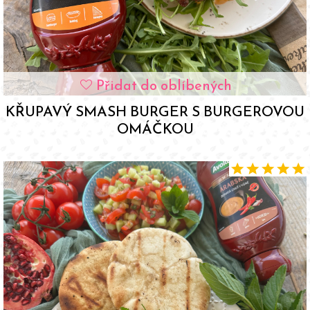
Přidat do oblíbených
favorite
KŘUPAVÝ SMASH BURGER S BURGEROVOU
OMÁČKOU
star
star
star
star
star