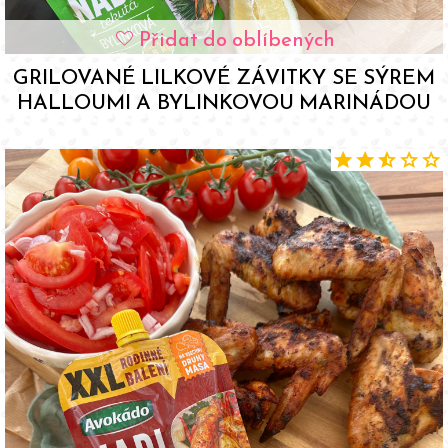
Přidat do oblíbených
favorite
GRILOVANÉ LILKOVÉ ZÁVITKY SE SÝREM
HALLOUMI A BYLINKOVOU MARINÁDOU
star
star
star_half
star
star