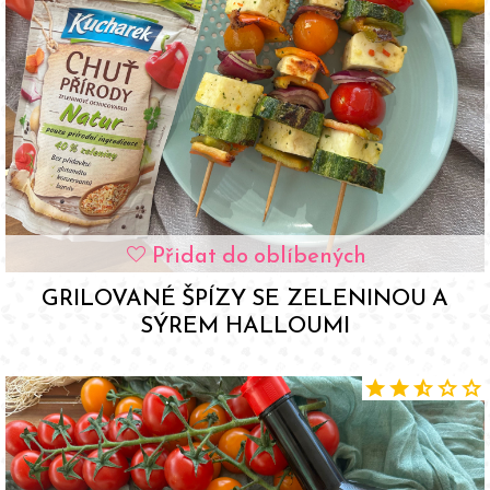
Přidat do oblíbených
favorite
GRILOVANÉ ŠPÍZY SE ZELENINOU A
SÝREM HALLOUMI
star
star
star_half
star
star