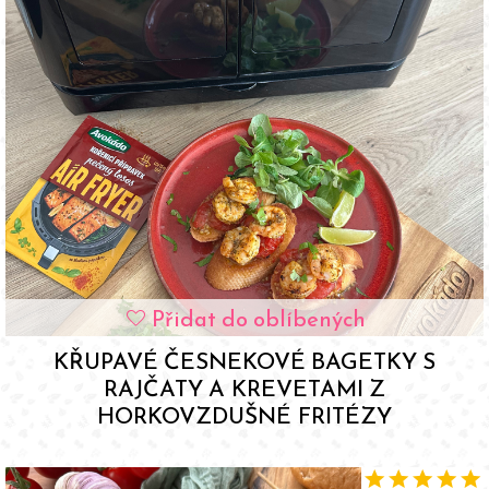
Přidat do oblíbených
favorite
KŘUPAVÉ ČESNEKOVÉ BAGETKY S
RAJČATY A KREVETAMI Z
HORKOVZDUŠNÉ FRITÉZY
star
star
star
star
star