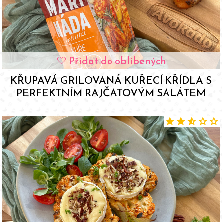
Přidat do oblíbených
favorite
KŘUPAVÁ GRILOVANÁ KUŘECÍ KŘÍDLA S
PERFEKTNÍM RAJČATOVÝM SALÁTEM
star
star
star_half
star
star