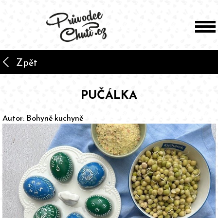
arrow_back_ios
Zpět
PUČÁLKA
Autor:
Bohyně kuchyně