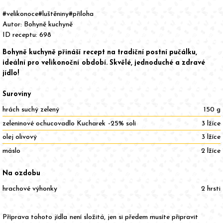
Item
1
of
#velikonoce
#luštěniny
#příloha
1
Autor:
Bohyně kuchyně
ID receptu: 698
Bohyně kuchyně přináší recept na tradiční postní pučálku,
ideální pro velikonoční období. Skvělé, jednoduché a zdravé
jídlo!
Suroviny
hrách suchý zelený
150 g
zeleninové ochucovadlo Kucharek -25% soli
3 lžíce
olej olivový
3 lžíce
máslo
2 lžíce
Na ozdobu
hrachové výhonky
2 hrsti
Příprava tohoto jídla není složitá, jen si předem musíte připravit