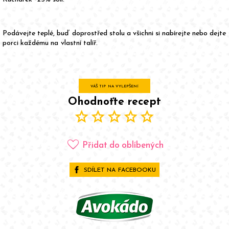
Podávejte teplé, buď doprostřed stolu a všichni si nabírejte nebo dejte
porci každému na vlastní talíř.
VÁŠ TIP NA VYLEPŠENÍ
Ohodnoťte recept
star
star
star
star
star
favorite
Přidat do oblíbených
SDÍLET NA FACEBOOKU