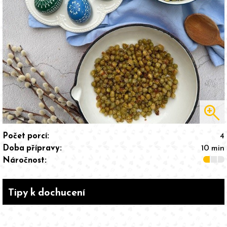
zoom_in
Počet porcí:
4
Doba přípravy:
10 min
Náročnost:
Tipy k dochucení