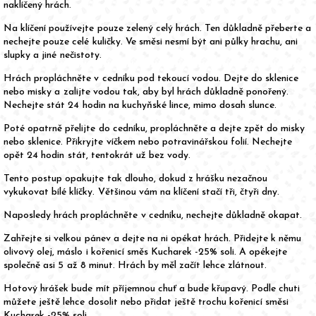
naklíčený hrách.
Na klíčení používejte pouze zelený celý hrách. Ten důkladně přeberte a
nechejte pouze celé kuličky. Ve směsi nesmí být ani půlky hrachu, ani
slupky a jiné nečistoty.
Hrách propláchněte v cedníku pod tekoucí vodou. Dejte do sklenice
nebo misky a zalijte vodou tak, aby byl hrách důkladně ponořený.
Nechejte stát 24 hodin na kuchyňské lince, mimo dosah slunce.
Poté opatrně přelijte do cedníku, propláchněte a dejte zpět do misky
nebo sklenice. Přikryjte víčkem nebo potravinářskou folií. Nechejte
opět 24 hodin stát, tentokrát už bez vody.
Tento postup opakujte tak dlouho, dokud z hrášku nezačnou
vykukovat bílé klíčky. Většinou vám na klíčení stačí tři, čtyři dny.
Naposledy hrách propláchněte v cedníku, nechejte důkladně okapat.
Zahřejte si velkou pánev a dejte na ni opékat hrách. Přidejte k němu
olivový olej, máslo i kořenicí směs Kucharek -25% soli. A opékejte
společně asi 5 až 8 minut. Hrách by měl začít lehce zlátnout.
Hotový hrášek bude mít příjemnou chuť a bude křupavý. Podle chuti
můžete ještě lehce dosolit nebo přidat ještě trochu kořenicí směsi
Kucharek -25% soli.