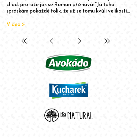
chod, protože jak se Roman přiznává: “Já toho
spráskám pokaždé tolik, že už se tomu kvůli velikosti
porce dezert říkat nedá.“
Video >
arrow_back_ios
arrow_back_ios
arrow_back_ios
arrow_forward_ios
arrow_forward_ios
arrow_forward_ios