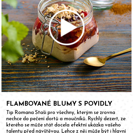
FLAMBOVANÉ BLUMY S POVIDLY
Tip Romana Staši pro všechny, kterým se zrovna
nechce do pečení dortů a moučníků. Rychlý dezert, ze
kterého se může stát docela efektní ukázka vašeho
talentu před návštěvou. Lehce z něj může být i hlavní