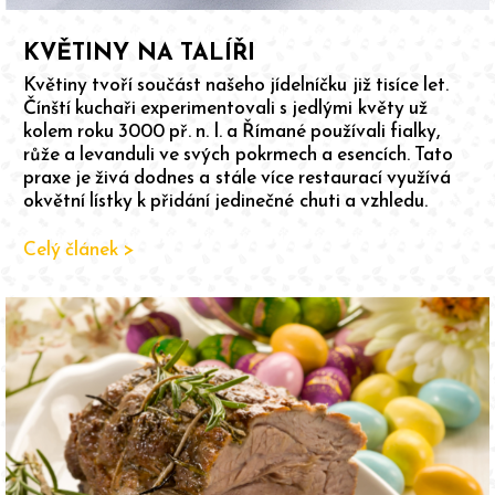
KVĚTINY NA TALÍŘI
Květiny tvoří součást našeho jídelníčku již tisíce let.
Čínští kuchaři experimentovali s jedlými květy už
kolem roku 3000 př. n. l. a Římané používali fialky,
růže a levanduli ve svých pokrmech a esencích. Tato
praxe je živá dodnes a stále více restaurací využívá
okvětní lístky k přidání jedinečné chuti a vzhledu.
Celý článek >