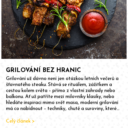
GRILOVÁNÍ BEZ HRANIC
Grilování už dávno není jen otázkou letních večerů a
šťavnatého steaku. Stává se rituálem, zážitkem a
cestou kolem světa – přímo z vlastní zahrady nebo
balkonu. Ať už patříte mezi milovníky klasiky, nebo
hledáte inspiraci mimo svět masa, moderní grilování
má co nabídnout – techniky, chutě a suroviny, které
vás překvapí.
Celý článek >