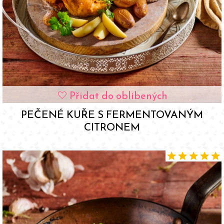
Přidat do oblíbených
favorite
PEČENÉ KUŘE S FERMENTOVANÝM
CITRONEM
star
star
star
star
star