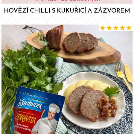
HOVĚZÍ CHILLI S KUKUŘICÍ A ZÁZVOREM
star
star
star
star
star