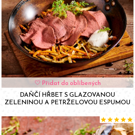
Přidat do oblíbených
favorite
DAŇČÍ HŘBET S GLAZOVANOU
ZELENINOU A PETRŽELOVOU ESPUMOU
star
star
star
star
star