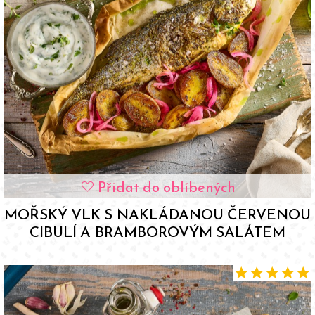
Přidat do oblíbených
favorite
MOŘSKÝ VLK S NAKLÁDANOU ČERVENOU
CIBULÍ A BRAMBOROVÝM SALÁTEM
star
star
star
star
star