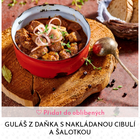
Přidat do oblíbených
favorite
GULÁŠ Z DAŇKA S NAKLÁDANOU CIBULÍ
A ŠALOTKOU