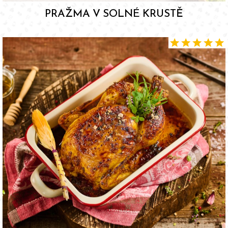
PRAŽMA V SOLNÉ KRUSTĚ
star
star
star
star
star