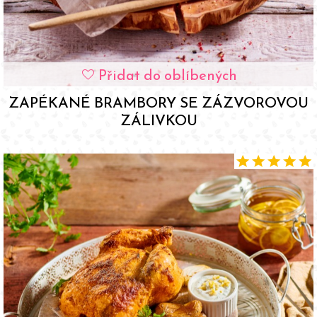
Přidat do oblíbených
favorite
ZAPÉKANÉ BRAMBORY SE ZÁZVOROVOU
ZÁLIVKOU
star
star
star
star
star