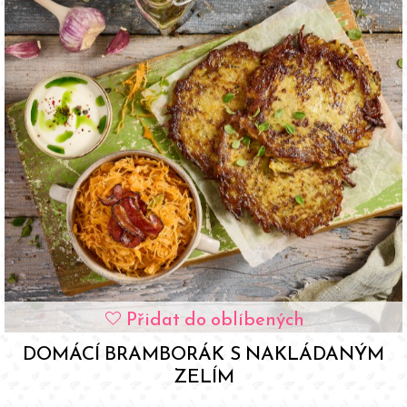
Přidat do oblíbených
favorite
DOMÁCÍ BRAMBORÁK S NAKLÁDANÝM
ZELÍM