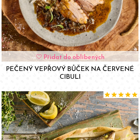
Přidat do oblíbených
favorite
PEČENÝ VEPŘOVÝ BŮČEK NA ČERVENÉ
CIBULI
star
star
star
star
star